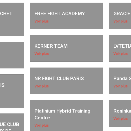
UCHET
FREE FIGHT ACADEMY
GRACIE
Voir plus
Voir plus
KERNER TEAM
LVTETI
Voir plus
Voir plus
NR FIGHT CLUB PARIS
Panda 
IS
Voir plus
Voir plus
Platinium Hybrid Training
Roninka
Centre
Voir plus
UE CLUB
Voir plus