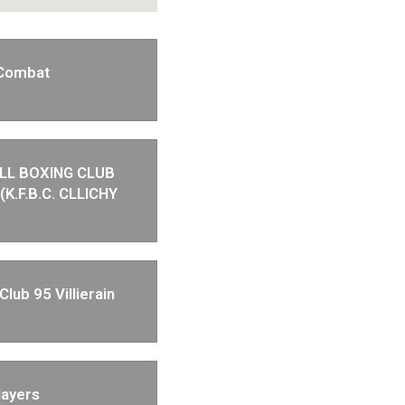
y Combat
ULL BOXING CLUB
(K.F.B.C. CLLICHY
lub 95 Villierain
layers