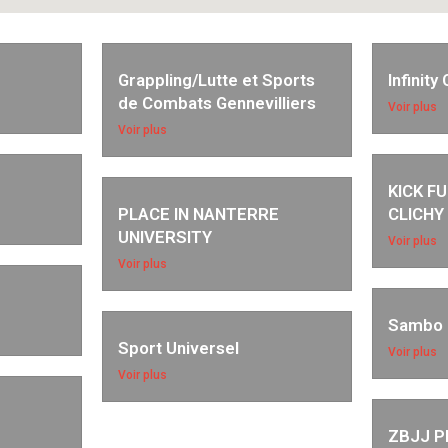
Grappling/Lutte et Sports
Infinit
de Combats Gennevilliers
Voir plus
Voir plus
KICK F
PLACE IN NANTERRE
CLICHY 
UNIVERSITY
Voir plus
Voir plus
Sambo C
Sport Universel
Voir plus
Voir plus
ZBJJ P