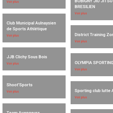
BOBIGNY JIU JITSU
Voir plus
BRESILIEN
Voir plus
Club Municipal Aulnaysien
de Sports Athlétique
District Training Zo
Voir plus
Voir plus
JJB Clichy Sous Bois
OLYMPIA SPORTIN
Voir plus
Voir plus
Shoot’Sports
Sporting club lutte 
Voir plus
Voir plus
Team Avengeurs