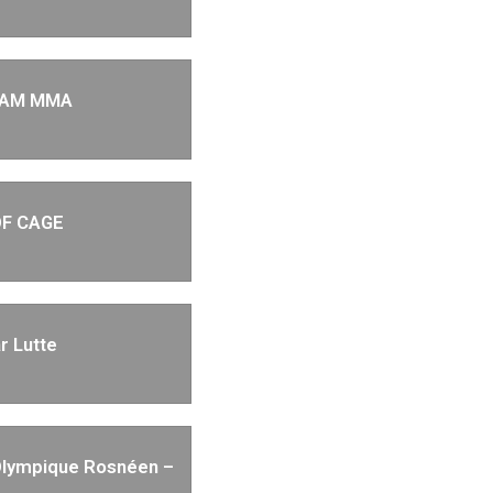
EAM MMA
F CAGE
r Lutte
Olympique Rosnéen –