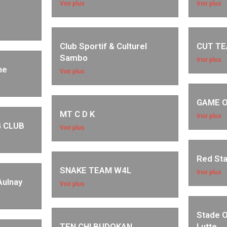
Voir plus
Voir plus
Club Sportif & Culturel
CUT T
Sambo
Voir plus
ne
Voir plus
GAME O
MT C D K
Voir plus
G CLUB
Voir plus
Red Sta
SNAKE TEAM W4L
Voir plus
Aulnay
Voir plus
Stade 
TEN CHI BUDOKAN
Lutte