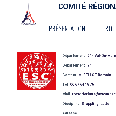
COMITÉ RÉGIONA
PRÉSENTATION
TROU
Département
94 - Val-De-Mar
Département
94
Contact
M. BELLOT Romain
Tél
06 67 64 18 76
Mail
tresorierlutte@escaudac
Discipline
Grappling, Lutte
Adresse