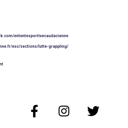
ok.com/ententesportivecaudacienne
nne.fr/esc/sections/lutte-grappling/
nt