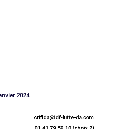
janvier 2024
criflda@idf-lutte-da.com
01 41 79 59 10 (choix 2)